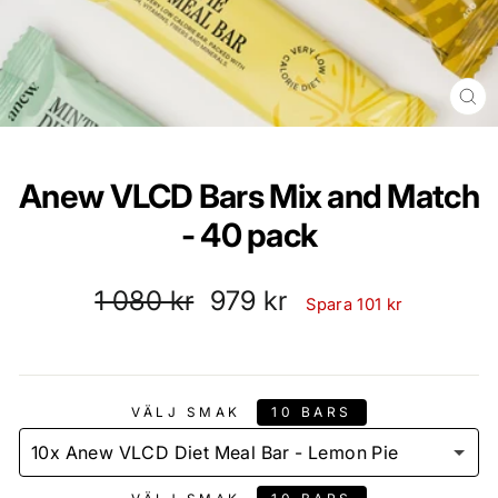
ST
(ES
Anew VLCD Bars Mix and Match
- 40 pack
Ordinarie
Reapris
1 080 kr
979 kr
Spara 101 kr
pris
10 BARS
VÄLJ SMAK