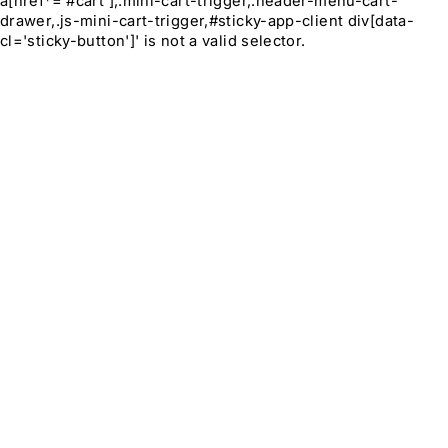
a[href*='#cart'],.mini-cart-trigger,.header-menu-cart-
drawer,.js-mini-cart-trigger,#sticky-app-client div[data-
cl='sticky-button']' is not a valid selector.