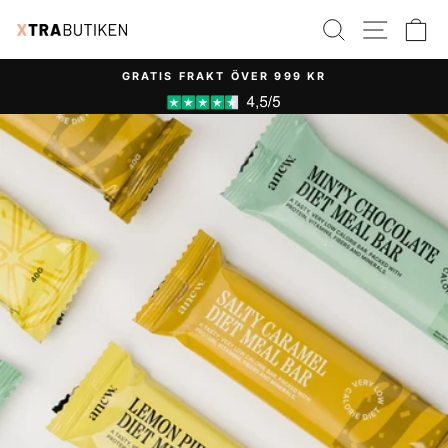
Hoppa
SÖK
SIDN
V
till
innehåll
GRATIS FRAKT ÖVER 999 KR
Pausa
bildspel