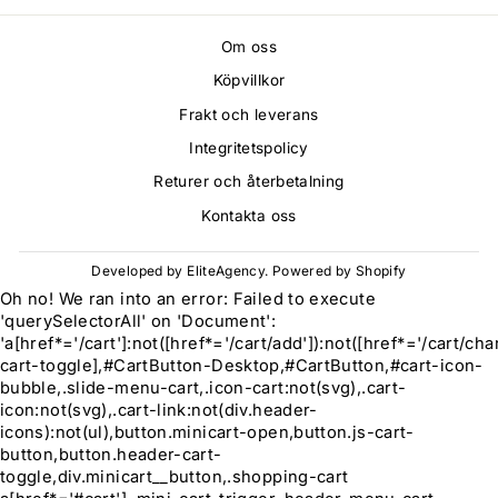
Om oss
Köpvillkor
Frakt och leverans
Integritetspolicy
Returer och återbetalning
Kontakta oss
Developed by EliteAgency
. Powered by Shopify
Oh no! We ran into an error:
Failed to execute
'querySelectorAll' on 'Document':
'a[href*='/cart']:not([href*='/cart/add']):not([href*='/cart/chan
cart-toggle],#CartButton-Desktop,#CartButton,#cart-icon-
bubble,.slide-menu-cart,.icon-cart:not(svg),.cart-
icon:not(svg),.cart-link:not(div.header-
icons):not(ul),button.minicart-open,button.js-cart-
button,button.header-cart-
toggle,div.minicart__button,.shopping-cart